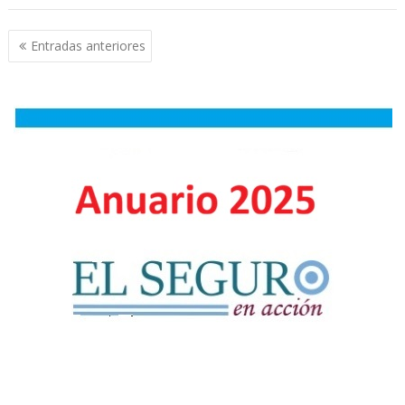
Navegación
Entradas anteriores
de
entradas