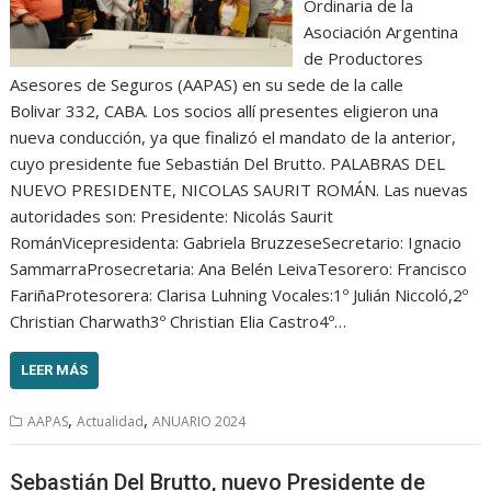
Ordinaria de la
Asociación Argentina
de Productores
Asesores de Seguros (AAPAS) en su sede de la calle
Bolivar 332, CABA. Los socios allí presentes eligieron una
nueva conducción, ya que finalizó el mandato de la anterior,
cuyo presidente fue Sebastián Del Brutto. PALABRAS DEL
NUEVO PRESIDENTE, NICOLAS SAURIT ROMÁN. Las nuevas
autoridades son: Presidente: Nicolás Saurit
RománVicepresidenta: Gabriela BruzzeseSecretario: Ignacio
SammarraProsecretaria: Ana Belén LeivaTesorero: Francisco
FariñaProtesorera: Clarisa Luhning Vocales:1º Julián Niccoló,2º
Christian Charwath3º Christian Elia Castro4º…
LEER MÁS
,
,
AAPAS
Actualidad
ANUARIO 2024
Sebastián Del Brutto, nuevo Presidente de