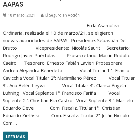
AAPAS
18 marzo, 2021
El Seguro en Acción
En la Asamblea
Ordinaria, realizada el 10 de marzo/21, se eligieron
nuevas autoridades de AAPAS: Presidente: Sebastián Del
Brutto Vicepresidente: Nicolás Saurit Secretario:
Rodrigo Javier Puértolas Prosecretario: Martín Rodolfo
Caeiro Tesorero: Ernesto Fabián Lavieri Protesorera:
Andrea Alejandra Benedetti Vocal Titular 1º: Franco
Cavicchia Vocal Titular 2º: Maximiliano Pérez Vocal Titular
3º: Ana Belén Leyva Vocal Titular 4º: Clarisa Ángela
Luhning Vocal Suplente 1º: Francisco Fariña Vocal
Suplente 2°: Christian Elia Castro Vocal Suplente 3°: Marcelo
Eduardo Deve Com. Fiscaliz. Titular 1º: Christian
Eduardo Zieliñski Com. Fiscaliz. Titular 2º: Julián Niccolo
Com.…
LEER MÁS