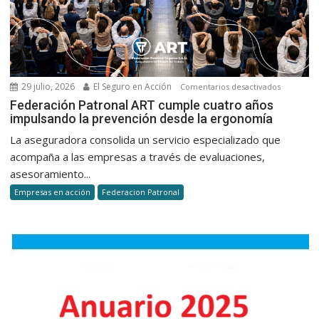
29 julio, 2026
El Seguro en Acción
en
Comentarios desactivados
Federaci
Federación Patronal ART cumple cuatro años
impulsando la prevención desde la ergonomía
Patronal
ART
La aseguradora consolida un servicio especializado que
cumple
acompaña a las empresas a través de evaluaciones,
cuatro
asesoramiento...
años
Empresas en acción
Federacion Patronal
impulsan
la
prevenci
desde
la
ergonomí