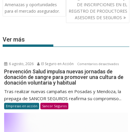
de
Amenazas y oportunidades
DE INSCRIPCIONES EN EL
entradas
para el mercado asegurador.
REGISTRO DE PRODUCTORES
ASESORES DE SEGUROS
Ver más
6 agosto, 2026
El Seguro en Acción
en
Comentarios desactivados
Prevenc
Prevención Salud impulsa nuevas jornadas de
donación de sangre para promover una cultura de
Salud
donación voluntaria y habitual
impulsa
nuevas
Tras realizar nuevas campañas en Posadas y Mendoza, la
jornada
prepaga de SANCOR SEGUROS reafirma su compromiso...
de
Empresas en acción
Sancor Seguros
donació
de
sangre
para