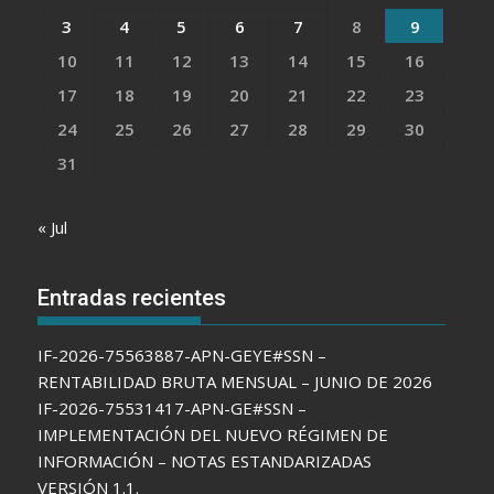
3
4
5
6
7
8
9
10
11
12
13
14
15
16
17
18
19
20
21
22
23
24
25
26
27
28
29
30
31
« Jul
Entradas recientes
IF-2026-75563887-APN-GEYE#SSN –
RENTABILIDAD BRUTA MENSUAL – JUNIO DE 2026
IF-2026-75531417-APN-GE#SSN –
IMPLEMENTACIÓN DEL NUEVO RÉGIMEN DE
INFORMACIÓN – NOTAS ESTANDARIZADAS
VERSIÓN 1.1.