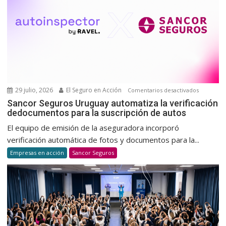
promov
una
cultura
de
donació
voluntar
y
habitual
29 julio, 2026
El Seguro en Acción
en
Comentarios desactivados
Sancor
Sancor Seguros Uruguay automatiza la verificación
dedocumentos para la suscripción de autos
Seguros
Uruguay
El equipo de emisión de la aseguradora incorporó
automatiz
verificación automática de fotos y documentos para la...
la
Empresas en acción
Sancor Seguros
verificaci
dedocum
para
la
suscripci
de
autos