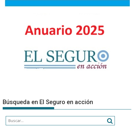
Tomás
Isla
Casares
(Fianzas
y
Crédito)
Búsqueda en El Seguro en acción