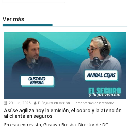
Ver más
29 julio, 2026
El Seguro en Acción
en
Comentarios desactivados
Así
Así se agiliza hoy la emisión, el cobro y la atención
al cliente en seguros
se
agiliza
En esta entrevista, Gustavo Bresba, Director de DC
hoy