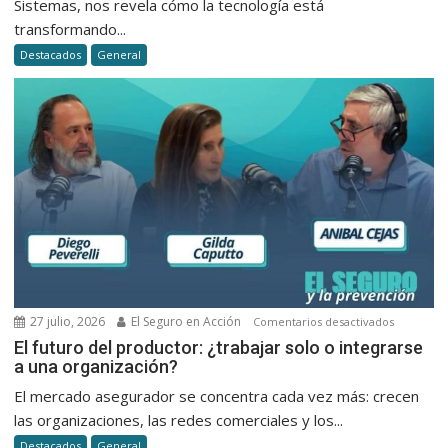
Sistemas, nos revela cómo la tecnología está
la
transformando...
emisión,
Destacados
General
el
cobro
y
la
atención
al
cliente
en
seguros
27 julio, 2026
El Seguro en Acción
en
Comentarios desactivados
El
El futuro del productor: ¿trabajar solo o integrarse
a una organización?
futuro
del
El mercado asegurador se concentra cada vez más: crecen
productor
las organizaciones, las redes comerciales y los...
¿trabajar
Destacados
General