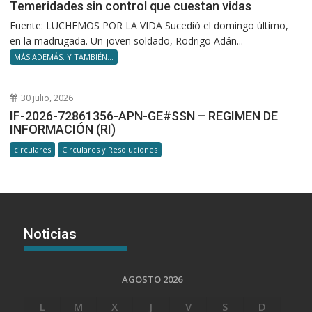
Temeridades sin control que cuestan vidas
Fuente: LUCHEMOS POR LA VIDA Sucedió el domingo último,
en la madrugada. Un joven soldado, Rodrigo Adán...
MÁS ADEMÁS. Y TAMBIÉN...
30 julio, 2026
IF-2026-72861356-APN-GE#SSN – REGIMEN DE
INFORMACIÓN (RI)
circulares
Circulares y Resoluciones
Noticias
AGOSTO 2026
L
M
X
J
V
S
D