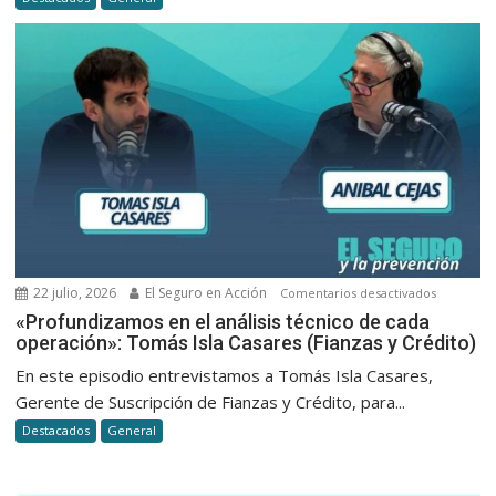
solo
o
integrars
a
una
organizac
22 julio, 2026
El Seguro en Acción
en
Comentarios desactivados
«Profund
«Profundizamos en el análisis técnico de cada
operación»: Tomás Isla Casares (Fianzas y Crédito)
en
el
En este episodio entrevistamos a Tomás Isla Casares,
análisis
Gerente de Suscripción de Fianzas y Crédito, para...
técnico
Destacados
General
de
cada
operación