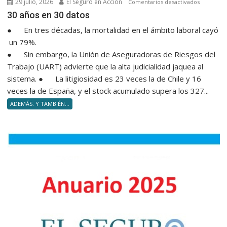
29 julio, 2026
El Seguro en Acción
en
Comentarios desactivados
30 años e
30 años en 30 datos
● En tres décadas, la mortalidad en el ámbito laboral cayó
un 79%.
● Sin embargo, la Unión de Aseguradoras de Riesgos del
Trabajo (UART) advierte que la alta judicialidad jaquea al
sistema. ● La litigiosidad es 23 veces la de Chile y 16
veces la de España, y el stock acumulado supera los 327...
ADEMÁS. Y TAMBIÉN...