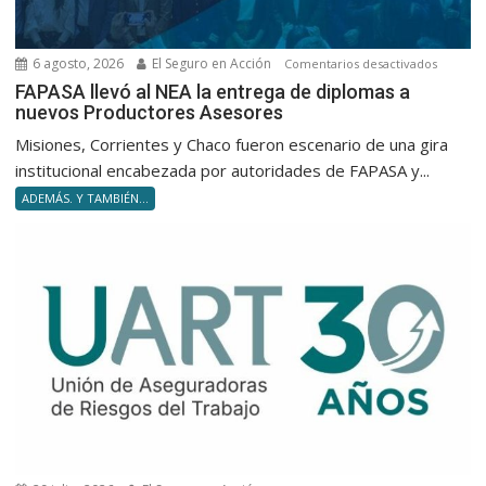
6 agosto, 2026
El Seguro en Acción
en
Comentarios desactivados
FAPASA
FAPASA llevó al NEA la entrega de diplomas a
nuevos Productores Asesores
llevó
al
Misiones, Corrientes y Chaco fueron escenario de una gira
NEA
institucional encabezada por autoridades de FAPASA y...
la
ADEMÁS. Y TAMBIÉN...
entrega
de
diploma
a
nuevos
Product
Asesore