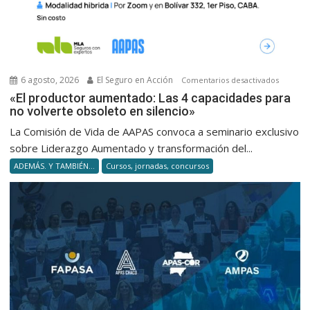
6 agosto, 2026
El Seguro en Acción
en
Comentarios desactivados
«El
«El productor aumentado: Las 4 capacidades para
no volverte obsoleto en silencio»
product
aumenta
La Comisión de Vida de AAPAS convoca a seminario exclusivo
Las
sobre Liderazgo Aumentado y transformación del...
4
ADEMÁS. Y TAMBIÉN...
Cursos, jornadas, concursos
capacid
para
no
volverte
obsolet
en
silencio