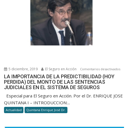
5 diciembre, 2019
El Seguro en Acción
en
Comentarios desactivados
LA
LA IMPORTANCIA DE LA PREDICTIBILIDAD (HOY
PERDIDA) DEL MONTO DE LAS SENTENCIAS
IMPO
JUDICIALES EN EL SISTEMA DE SEGUROS
DE
LA
Especial para El Seguro en Acción. Por el Dr. ENRIQUE JOSE
PRED
QUINTANA I – INTRODUCCION:...
(HOY
Actualidad
Quintana Enrique José Dr.
PERD
DEL
MON