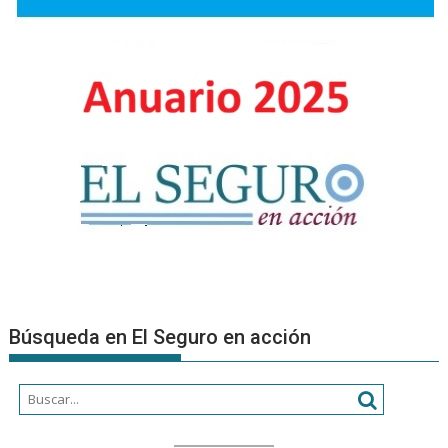
DE
LAS
SENT
JUDI
EN
EL
SIST
DE
SEG
Búsqueda en El Seguro en acción