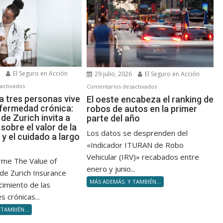
6
El Seguro en Acción
29 julio, 2026
El Seguro en Acción
en
en
activados
Comentarios desactivados
Una
El
a tres personas vive
El oeste encabeza el ranking de
fermedad crónica:
robos de autos en la primer
de
oeste
de Zurich invita a
parte del año
cada
encabeza
 sobre el valor de la
tres
el
Los datos se desprenden del
y el cuidado a largo
personas
ranking
«Indicador ITURAN de Robo
vive
de
Vehicular (IRV)» recabados entre
orme The Value of
con
robos
enero y junio...
 de Zurich Insurance
una
de
MÁS ADEMÁS. Y TAMBIÉN...
cimiento de las
enfermedad
autos
crónica:
en
 crónicas...
Un
la
TAMBIÉN...
informe
primer