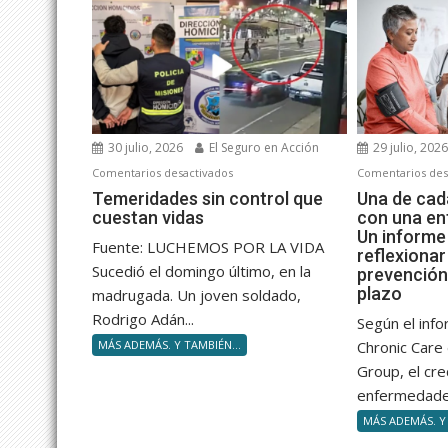
30 julio, 2026
El Seguro en Acción
29 julio, 202
en
Comentarios desactivados
Comentarios des
Temeridades
Temeridades sin control que
Una de cad
cuestan vidas
con una en
sin
Un informe 
control
Fuente: LUCHEMOS POR LA VIDA
reflexionar
que
Sucedió el domingo último, en la
prevención 
cuestan
plazo
madrugada. Un joven soldado,
vidas
Rodrigo Adán...
Según el inf
MÁS ADEMÁS. Y TAMBIÉN...
Chronic Care
Group, el cre
enfermedades
MÁS ADEMÁS. Y 