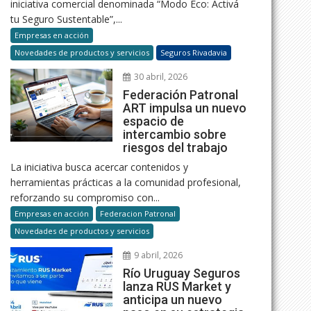
iniciativa comercial denominada “Modo Eco: Activá
tu Seguro Sustentable”,...
Empresas en acción
Novedades de productos y servicios
Seguros Rivadavia
30 abril, 2026
Federación Patronal
ART impulsa un nuevo
espacio de
intercambio sobre
riesgos del trabajo
La iniciativa busca acercar contenidos y
herramientas prácticas a la comunidad profesional,
reforzando su compromiso con...
Empresas en acción
Federacion Patronal
Novedades de productos y servicios
9 abril, 2026
Río Uruguay Seguros
lanza RUS Market y
anticipa un nuevo