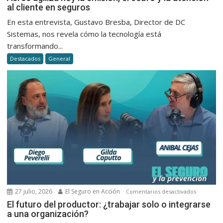
al cliente en seguros
se
agiliza
En esta entrevista, Gustavo Bresba, Director de DC
hoy
Sistemas, nos revela cómo la tecnología está
la
transformando...
emisión,
Destacados
General
el
cobro
y
la
atención
al
cliente
en
seguros
27 julio, 2026
El Seguro en Acción
en
Comentarios desactivados
El
El futuro del productor: ¿trabajar solo o integrarse
a una organización?
futuro