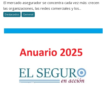
del
El mercado asegurador se concentra cada vez más: crecen
productor
las organizaciones, las redes comerciales y los...
¿trabajar
Destacados
General
solo
o
integrars
a
una
organizac