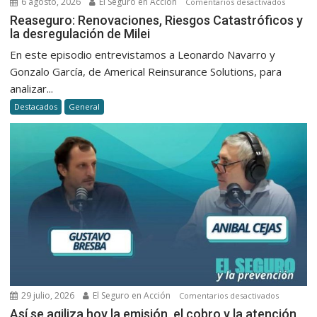
6 agosto, 2026
El Seguro en Acción
en
Comentarios desactivados
Reasegu
Reaseguro: Renovaciones, Riesgos Catastróficos y
la desregulación de Milei
Renovac
Riesgos
En este episodio entrevistamos a Leonardo Navarro y
Catastró
Gonzalo García, de Americal Reinsurance Solutions, para
y
analizar...
la
Destacados
General
desregu
de
Milei
29 julio, 2026
El Seguro en Acción
en
Comentarios desactivados
Así
Así se agiliza hoy la emisión, el cobro y la atención