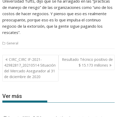
Universidad Tufts, dijo que se ha arraigado en las “prácticas
de manejo de riesgo” de las organizaciones como “uno de los
costos de hacer negocios. Y pienso que eso es realmente
preocupante, porque eso es lo que impulsa el continuo
negocio de la extorsión, que la gente sigue pagando los
rescates”.
General
Navegación
CIRC_CIRC IF-2021-
Resultado Técnico positivo de
de
42982817_20210514 Situación
$ 15.173 millones
entradas
del Mercado Asegurador al 31
de diciembre de 2020
Ver más