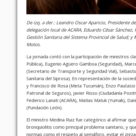
De izq. a der.: Leandro Oscar Aparicio, Presidente de 
delegación local de ACARA, Eduardo César Sánchez,
Gestión Sanitaria del Sistema Provincial de Salud; 
Motos.
La jornada contó con la participación de ministros cl
Pública), Eugenio Agüero Gamboa (Seguridad), Marcel
(Secretario de Transporte y Seguridad Vial), Sebasti
Sanitaria del Siprosa). En representación de la socied
y Francisco de Rosa (Meta Tucumán), Enzo Pautassi y 
Patronal de Seguros), Javier Risso (Ciudadanía Posit
Federico Lanati (ACARA), Matías Matuk (Yumak), Dani
(Fundación León).
El ministro Medina Ruiz fue categórico al afirmar que
bronquiolitis como principal problema sanitario, y q
normas como el respeto al semáforo, evitar el zigza