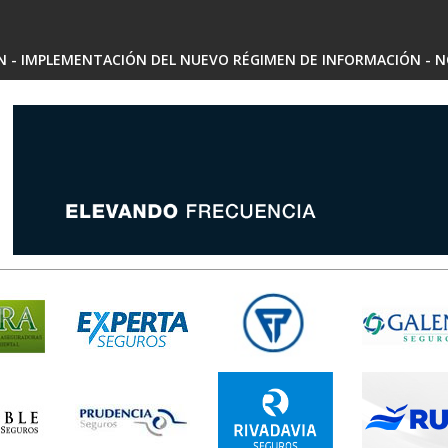
SN - IMPLEMENTACIÓN DEL NUEVO RÉGIMEN DE INFORMACIÓN - N
 - ARIADNA MARIEL SARRALDE - INSCRIPCIÓN RAE