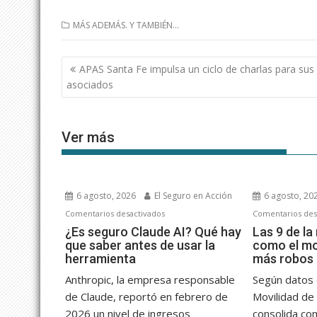
MÁS ADEMÁS. Y TAMBIÉN...
Navegación
APAS Santa Fe impulsa un ciclo de charlas para sus
de
asociados
entradas
Ver más
6 agosto, 2026
El Seguro en Acción
6 agosto, 20
en
Comentarios desactivados
Comentarios des
¿Es
¿Es seguro Claude AI? Qué hay
Las 9 de la
que saber antes de usar la
como el mo
seguro
herramienta
más robos
Claude
AI?
Anthropic, la empresa responsable
Según datos 
Qué
de Claude, reportó en febrero de
Movilidad de 
hay
2026 un nivel de ingresos
consolida co