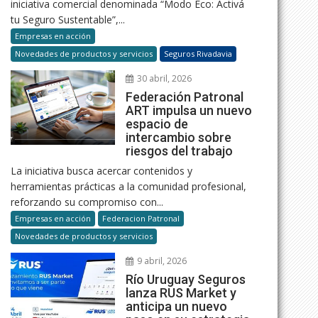
iniciativa comercial denominada “Modo Eco: Activá
tu Seguro Sustentable”,...
Empresas en acción
Novedades de productos y servicios
Seguros Rivadavia
30 abril, 2026
Federación Patronal
ART impulsa un nuevo
espacio de
intercambio sobre
riesgos del trabajo
La iniciativa busca acercar contenidos y
herramientas prácticas a la comunidad profesional,
reforzando su compromiso con...
Empresas en acción
Federacion Patronal
Novedades de productos y servicios
9 abril, 2026
Río Uruguay Seguros
lanza RUS Market y
anticipa un nuevo