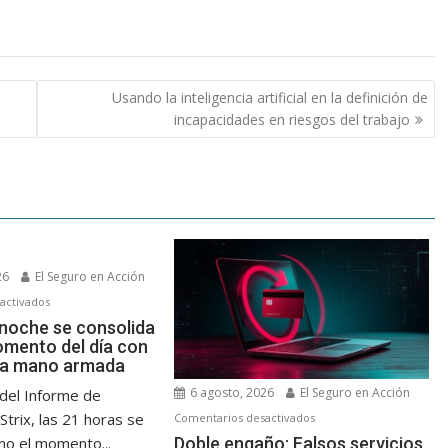
Usando la inteligencia artificial en la definición de
incapacidades en riesgos del trabajo
26
El Seguro en Acción
en
activados
Las
 noche se consolida
mento del día con
9
 a mano armada
de
la
6 agosto, 2026
El Seguro en Acción
del Informe de
noche
en
Strix, las 21 horas se
Comentarios desactivados
se
Doble
Doble engaño: Falsos servicios
mo el momento...