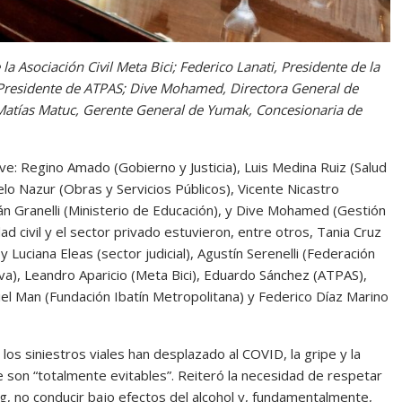
la Asociación Civil Meta Bici; Federico Lanati, Presidente de la
 Presidente de ATPAS; Dive Mohamed, Directora General de
y Matías Matuc, Gerente General de Yumak, Concesionaria de
ave: Regino Amado (Gobierno y Justicia), Luis Medina Ruiz (Salud
o Nazur (Obras y Servicios Públicos), Vicente Nicastro
án Granelli (Ministerio de Educación), y Dive Mohamed (Gestión
ad civil y el sector privado estuvieron, entre otros, Tania Cruz
Luciana Eleas (sector judicial), Agustín Serenelli (Federación
iva), Leandro Aparicio (Meta Bici), Eduardo Sánchez (ATPAS),
el Man (Fundación Ibatín Metropolitana) y Federico Díaz Marino
 los siniestros viales han desplazado al COVID, la gripe y la
ue son “totalmente evitables”. Reiteró la necesidad de respetar
g, no conducir bajo efectos del alcohol y, fundamentalmente,