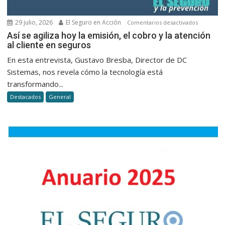
Mendoza
29 julio, 2026
El Seguro en Acción
en
Comentarios desactivados
Así
Así se agiliza hoy la emisión, el cobro y la atención
al cliente en seguros
se
agiliza
En esta entrevista, Gustavo Bresba, Director de DC
hoy
Sistemas, nos revela cómo la tecnología está
la
transformando...
emisión,
Destacados
General
el
cobro
y
la
atención
al
cliente
en
seguros