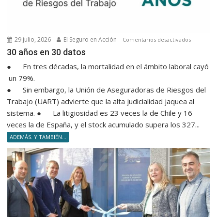
29 julio, 2026
El Seguro en Acción
en
Comentarios desactivados
30 años e
30 años en 30 datos
● En tres décadas, la mortalidad en el ámbito laboral cayó
un 79%.
● Sin embargo, la Unión de Aseguradoras de Riesgos del
Trabajo (UART) advierte que la alta judicialidad jaquea al
sistema. ● La litigiosidad es 23 veces la de Chile y 16
veces la de España, y el stock acumulado supera los 327...
ADEMÁS. Y TAMBIÉN...