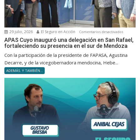
29 julio, 2026
El Seguro en Acción
en
Comentarios desactivados
APAS
APAS Cuyo inauguró una delegación en San Rafael,
fortaleciendo su presencia en el sur de Mendoza
Cuyo
inauguró
Con la participación de la presidente de FAPASA, Agustina
una
Decarre, y de la vicegobernadora mendocina, Hebe...
delegació
ADEMÁS. Y TAMBIÉN...
en
San
Rafael,
fortaleci
su
presencia
en
el
sur
de