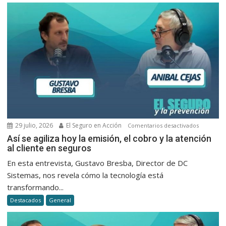
de
Milei
29 julio, 2026
El Seguro en Acción
en
Comentarios desactivados
Así
Así se agiliza hoy la emisión, el cobro y la atención
al cliente en seguros
se
agiliza
En esta entrevista, Gustavo Bresba, Director de DC
hoy
Sistemas, nos revela cómo la tecnología está
la
transformando...
emisión,
Destacados
General
el
cobro
y