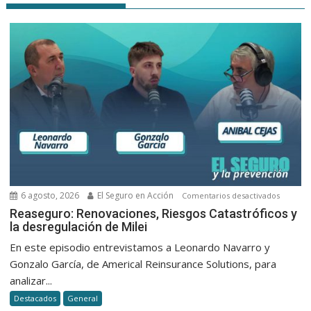
6 agosto, 2026
El Seguro en Acción
en
Comentarios desactivados
Reasegu
Reaseguro: Renovaciones, Riesgos Catastróficos y
la desregulación de Milei
Renovac
Riesgos
En este episodio entrevistamos a Leonardo Navarro y
Catastró
Gonzalo García, de Americal Reinsurance Solutions, para
y
analizar...
la
Destacados
General
desregu