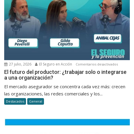
la
atención
al
cliente
en
seguros
27 julio, 2026
El Seguro en Acción
en
Comentarios desactivados
El
El futuro del productor: ¿trabajar solo o integrarse
a una organización?
futuro
del
El mercado asegurador se concentra cada vez más: crecen
productor
las organizaciones, las redes comerciales y los...
¿trabajar
Destacados
General
solo
o
integrars
a
una