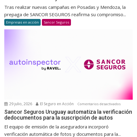
nuevas
Tras realizar nuevas campañas en Posadas y Mendoza, la
jornada
prepaga de SANCOR SEGUROS reafirma su compromiso...
de
Empresas en acción
Sancor Seguros
donació
de
sangre
para
promov
una
cultura
de
donació
voluntar
y
habitual
29 julio, 2026
El Seguro en Acción
en
Comentarios desactivados
Sancor
Sancor Seguros Uruguay automatiza la verificación
dedocumentos para la suscripción de autos
Seguros
Uruguay
El equipo de emisión de la aseguradora incorporó
automatiz
verificación automática de fotos y documentos para la...