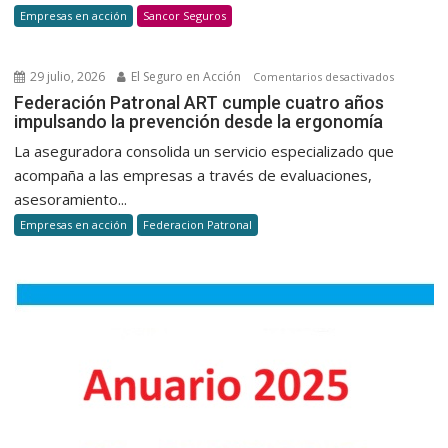
la
Empresas en acción
Sancor Seguros
verificaci
dedocum
para
29 julio, 2026
El Seguro en Acción
en
Comentarios desactivados
la
Federaci
Federación Patronal ART cumple cuatro años
suscripci
impulsando la prevención desde la ergonomía
Patronal
de
ART
La aseguradora consolida un servicio especializado que
autos
cumple
acompaña a las empresas a través de evaluaciones,
cuatro
asesoramiento...
años
Empresas en acción
Federacion Patronal
impulsan
la
prevenci
desde
la
ergonomí