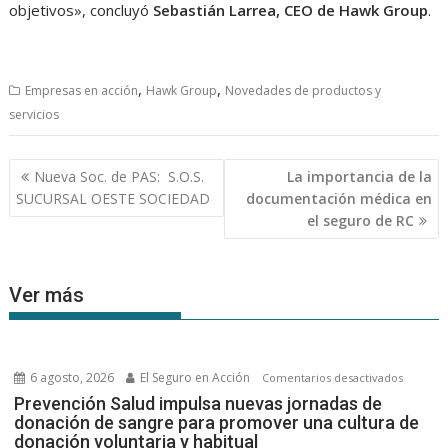
objetivos», concluyó
Sebastián Larrea, CEO de Hawk Group
.
,
,
Empresas en acción
Hawk Group
Novedades de productos y
servicios
Navegación
Nueva Soc. de PAS: S.O.S.
La importancia de la
de
SUCURSAL OESTE SOCIEDAD
documentación médica en
entradas
el seguro de RC
Ver más
6 agosto, 2026
El Seguro en Acción
en
Comentarios desactivados
Prevenc
Prevención Salud impulsa nuevas jornadas de
donación de sangre para promover una cultura de
Salud
donación voluntaria y habitual
impulsa