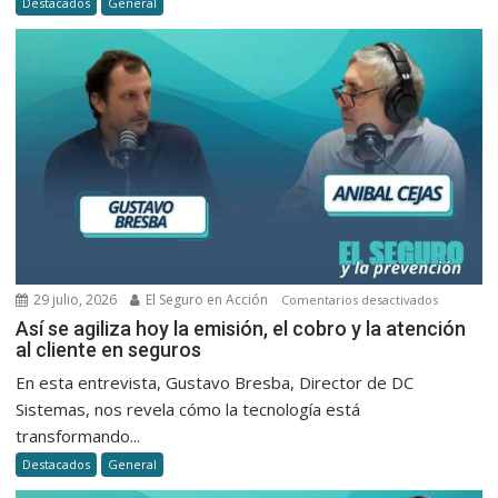
Destacados
General
desregu
de
Milei
29 julio, 2026
El Seguro en Acción
en
Comentarios desactivados
Así
Así se agiliza hoy la emisión, el cobro y la atención
al cliente en seguros
se
agiliza
En esta entrevista, Gustavo Bresba, Director de DC
hoy
Sistemas, nos revela cómo la tecnología está
la
transformando...
emisión,
Destacados
General
el
cobro