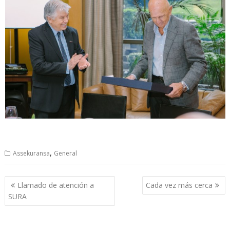
,
Assekuransa
General
Navegación
Llamado de atención a
Cada vez más cerca
de
SURA
entradas