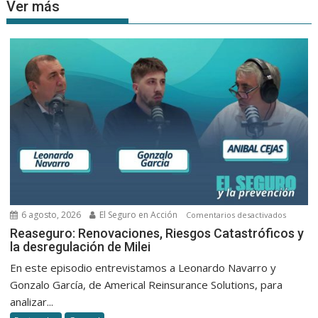
Ver más
6 agosto, 2026
El Seguro en Acción
en
Comentarios desactivados
Reasegu
Reaseguro: Renovaciones, Riesgos Catastróficos y
la desregulación de Milei
Renovac
Riesgos
En este episodio entrevistamos a Leonardo Navarro y
Catastró
Gonzalo García, de Americal Reinsurance Solutions, para
y
analizar...
la