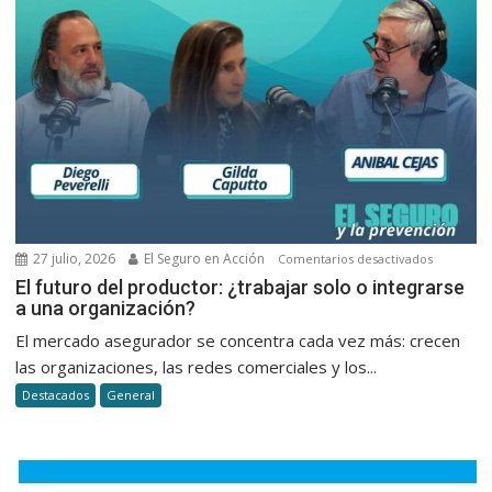
y
la
atención
al
cliente
en
seguros
27 julio, 2026
El Seguro en Acción
en
Comentarios desactivados
El
El futuro del productor: ¿trabajar solo o integrarse
a una organización?
futuro
del
El mercado asegurador se concentra cada vez más: crecen
productor
las organizaciones, las redes comerciales y los...
¿trabajar
Destacados
General
solo
o
integrars
a