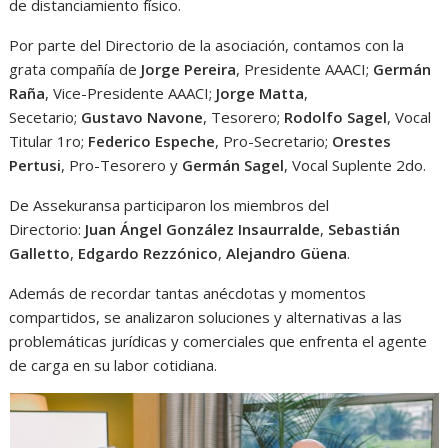
de distanciamiento físico.
Por parte del Directorio de la asociación, contamos con la
grata compañía de
Jorge Pereira
, Presidente AAACI;
Germán
Raña
, Vice-Presidente AAACI;
Jorge Matta
,
Secetario;
Gustavo Navone
, Tesorero;
Rodolfo Sagel
, Vocal
Titular 1ro;
Federico Espeche
, Pro-Secretario;
Orestes
Pertusi
, Pro-Tesorero y
Germán Sagel
, Vocal Suplente 2do.
De Assekuransa participaron los miembros del
Directorio:
Juan Ángel González Insaurralde
,
Sebastián
Galletto
,
Edgardo Rezzónico
,
Alejandro Güena
.
Además de recordar tantas anécdotas y momentos
compartidos, se analizaron soluciones y alternativas a las
problemáticas jurídicas y comerciales que enfrenta el agente
de carga en su labor cotidiana.