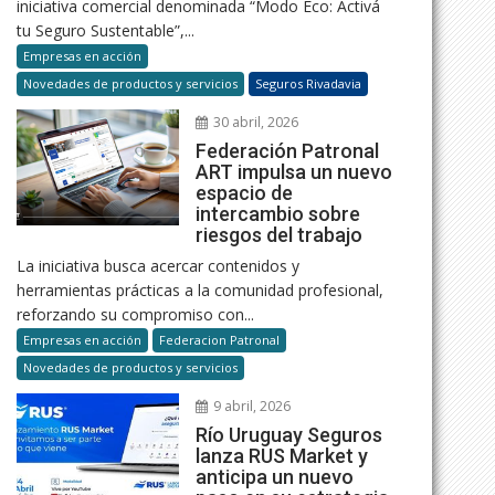
iniciativa comercial denominada “Modo Eco: Activá
tu Seguro Sustentable”,...
Empresas en acción
Novedades de productos y servicios
Seguros Rivadavia
30 abril, 2026
Federación Patronal
ART impulsa un nuevo
espacio de
intercambio sobre
riesgos del trabajo
La iniciativa busca acercar contenidos y
herramientas prácticas a la comunidad profesional,
reforzando su compromiso con...
Empresas en acción
Federacion Patronal
Novedades de productos y servicios
9 abril, 2026
Río Uruguay Seguros
lanza RUS Market y
anticipa un nuevo