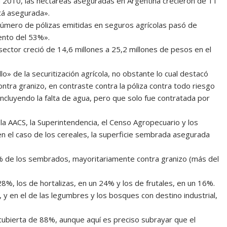
 2010, las hectáreas aseguradas en Argentina crecieron de 11
tá asegurada».
úmero de pólizas emitidas en seguros agrícolas pasó de
ento del 53%».
sector creció de 14,6 millones a 25,2 millones de pesos en el
o» de la securitización agrícola, no obstante lo cual destacó
ntra granizo, en contraste contra la póliza contra todo riesgo
incluyendo la falta de agua, pero que solo fue contratada por
a AACS, la Superintendencia, el Censo Agropecuario y los
, en el caso de los cereales, la superficie sembrada asegurada
2% de los sembrados, mayoritariamente contra granizo (más del
, los de hortalizas, en un 24% y los de frutales, en un 16%.
o, y en el de las legumbres y los bosques con destino industrial,
 cubierta de 88%, aunque aquí es preciso subrayar que el