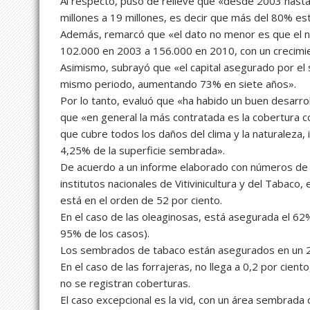
Al respecto, puso de relieve que «desde 2003 hasta
millones a 19 millones, es decir que más del 80% es
Además, remarcó que «el dato no menor es que el n
102.000 en 2003 a 156.000 en 2010, con un crecimi
Asimismo, subrayó que «el capital asegurado por el 
mismo periodo, aumentando 73% en siete años».
Por lo tanto, evaluó que «ha habido un buen desarroll
que «en general la más contratada es la cobertura co
que cubre todos los daños del clima y la naturaleza, 
4,25% de la superficie sembrada».
De acuerdo a un informe elaborado con números de l
institutos nacionales de Vitivinicultura y del Tabaco
está en el orden de 52 por ciento.
En el caso de las oleaginosas, está asegurada el 6
95% de los casos).
Los sembrados de tabaco están asegurados en un 28%
En el caso de las forrajeras, no llega a 0,2 por cient
no se registran coberturas.
El caso excepcional es la vid, con un área sembrada