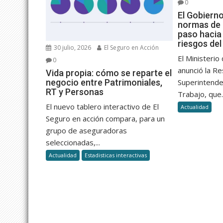
0
El Gobiern
normas de 
paso hacia 
riesgos del
30 julio, 2026
El Seguro en Acción
El Ministerio
0
anunció la R
Vida propia: cómo se reparte el
negocio entre Patrimoniales,
Superintende
RT y Personas
Trabajo, que..
El nuevo tablero interactivo de El
Actualidad
Seguro en acción compara, para un
grupo de aseguradoras
seleccionadas,...
Actualidad
Estadisticas interactivas