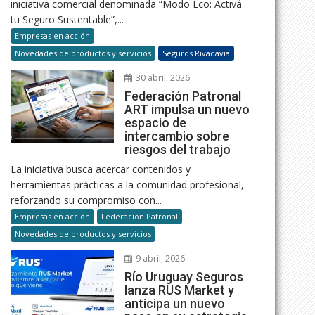
iniciativa comercial denominada “Modo Eco: Activá
tu Seguro Sustentable”,...
Empresas en acción
Novedades de productos y servicios
Seguros Rivadavia
30 abril, 2026
Federación Patronal
ART impulsa un nuevo
espacio de
intercambio sobre
riesgos del trabajo
La iniciativa busca acercar contenidos y
herramientas prácticas a la comunidad profesional,
reforzando su compromiso con...
Empresas en acción
Federacion Patronal
Novedades de productos y servicios
9 abril, 2026
Río Uruguay Seguros
lanza RUS Market y
anticipa un nuevo