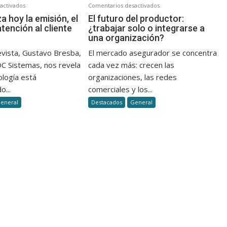
en
en
activados
Comentarios desactivados
Así
El
za hoy la emisión, el
El futuro del productor:
atención al cliente
¿trabajar solo o integrarse a
se
futuro
una organización?
agiliza
del
hoy
productor:
evista, Gustavo Bresba,
El mercado asegurador se concentra
la
¿trabajar
DC Sistemas, nos revela
cada vez más: crecen las
emisión,
solo
ología está
organizaciones, las redes
el
o
o...
comerciales y los...
cobro
integrarse
eneral
Destacados
General
y
a
la
una
atención
organización?
al
cliente
en
seguros