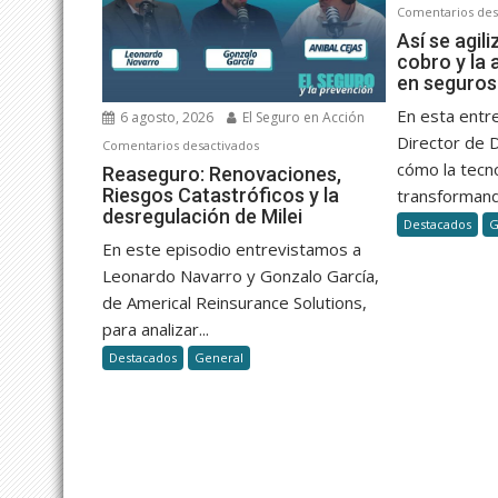
Comentarios des
Así se agili
cobro y la 
en seguros
En esta entr
6 agosto, 2026
El Seguro en Acción
Director de 
en
Comentarios desactivados
cómo la tecn
Reaseguro:
Reaseguro: Renovaciones,
Riesgos Catastróficos y la
Renovaciones,
transformand
desregulación de Milei
Riesgos
Destacados
G
Catastróficos
En este episodio entrevistamos a
y
Leonardo Navarro y Gonzalo García,
la
de Americal Reinsurance Solutions,
desregulación
para analizar...
de
Destacados
General
Milei