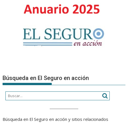
fábula
sobre
la
humanidad
en
tiempos
de
algoritmos
Búsqueda en El Seguro en acción
Búsqueda en El Seguro en acción y sitios relacionados