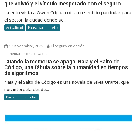
los
que volvió y el vínculo inesperado con el seguro
Sunchales
días
a
La entrevista a Owen Crippa cobra un sentido particular para
Malvinas:
el sector: la ciudad donde se...
la
Actualidad
Pausa para el relax
historia
detrás
del
12 noviembre, 2025
El Seguro en Acción
avión
en
Comentarios desactivados
que
Cuando
Cuando la memoria se apaga: Naia y el Salto de
volvió
Código, una fábula sobre la humanidad en tiempos
la
y
de algoritmos
memoria
el
se
Naia y el Salto de Código es una novela de Silvia Urarte, que
vínculo
apaga:
nos interpela desde...
inesperad
Naia
con
Pausa para el relax
y
el
el
seguro
Salto
de
Código,
una