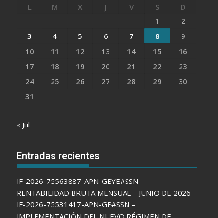
L
M
X
J
V
S
D
1
2
3
4
5
6
7
8
9
10
11
12
13
14
15
16
17
18
19
20
21
22
23
24
25
26
27
28
29
30
31
« Jul
Entradas recientes
IF-2026-75563887-APN-GEYE#SSN –
RENTABILIDAD BRUTA MENSUAL – JUNIO DE 2026
IF-2026-75531417-APN-GE#SSN –
IMPLEMENTACIÓN DEL NUEVO RÉGIMEN DE