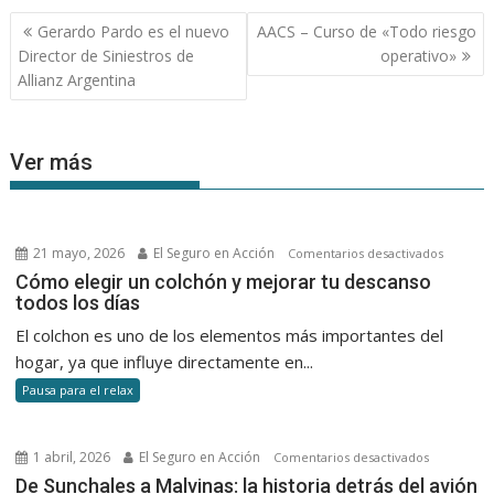
Navegación
Gerardo Pardo es el nuevo
AACS – Curso de «Todo riesgo
de
Director de Siniestros de
operativo»
entradas
Allianz Argentina
Ver más
21 mayo, 2026
El Seguro en Acción
en
Comentarios desactivados
Cómo
Cómo elegir un colchón y mejorar tu descanso
todos los días
elegir
un
El colchon es uno de los elementos más importantes del
colchón
hogar, ya que influye directamente en...
y
Pausa para el relax
mejorar
tu
descans
1 abril, 2026
El Seguro en Acción
en
Comentarios desactivados
todos
De
De Sunchales a Malvinas: la historia detrás del avión