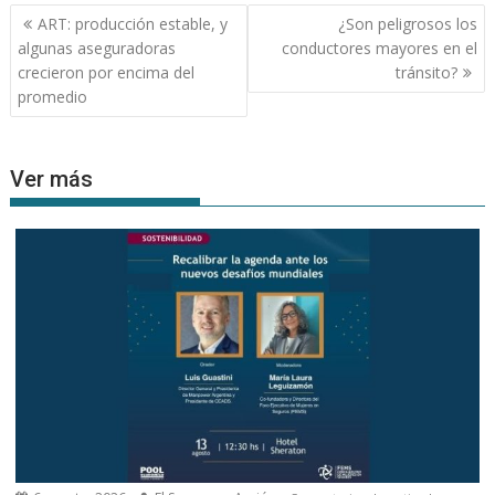
Navegación
ART: producción estable, y
¿Son peligrosos los
de
algunas aseguradoras
conductores mayores en el
entradas
crecieron por encima del
tránsito?
promedio
Ver más