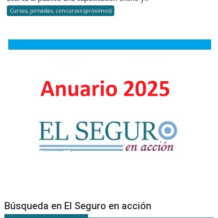
que
Cursos, jornadas, concursos (próximos)
saber
sobre
el
seguro
de
Asistencia
al
Viajero
Búsqueda en El Seguro en acción