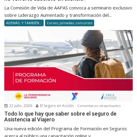
aumenta
La Comisión de Vida de AAPAS convoca a seminario exclusivo
Las
sobre Liderazgo Aumentado y transformación del...
4
ADEMÁS. Y TAMBIÉN...
Cursos, jornadas, concursos
capacid
para
no
volverte
obsolet
en
silencio
22 julio, 2026
El Seguro en Acción
en
Comentarios desactivados
Todo
Todo lo que hay que saber sobre el seguro de
Asistencia al Viajero
lo
que
Una nueva edición del Programa de Formación en Seguros
hay
acerca al público una capacitación online y...