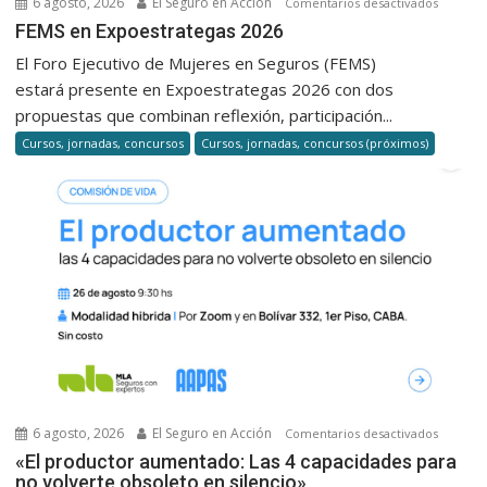
6 agosto, 2026
El Seguro en Acción
en
Comentarios desactivados
FEMS
FEMS en Expoestrategas 2026
en
El Foro Ejecutivo de Mujeres en Seguros (FEMS)
Expoest
estará presente en Expoestrategas 2026 con dos
2026
propuestas que combinan reflexión, participación...
Cursos, jornadas, concursos
Cursos, jornadas, concursos (próximos)
6 agosto, 2026
El Seguro en Acción
en
Comentarios desactivados
«El
«El productor aumentado: Las 4 capacidades para
no volverte obsoleto en silencio»
product