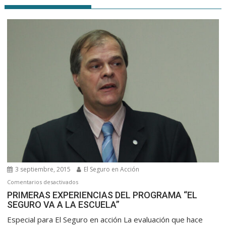
3 septiembre, 2015
El Seguro en Acción
en
Comentarios desactivados
PRIMERAS
PRIMERAS EXPERIENCIAS DEL PROGRAMA “EL
SEGURO VA A LA ESCUELA”
EXPERIENCIAS
DEL
Especial para El Seguro en acción La evaluación que hace
PROGRAMA