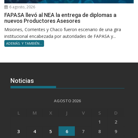
6 agosto, 2026
FAPASA llevó al NEA la entrega de diplomas a
nuevos Productores Asesores
Misiones, Corrientes y Chaco fueron escenario de una gira
institucional encabezada por autoridades de FAPASA y...
ADEMÁS. Y TAMBIÉN...
Noticias
AGOSTO 2026
L
M
X
J
V
S
D
1
2
3
4
5
6
7
8
9