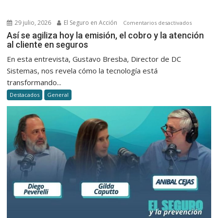
de
Milei
29 julio, 2026
El Seguro en Acción
en
Comentarios desactivados
Así
Así se agiliza hoy la emisión, el cobro y la atención
al cliente en seguros
se
agiliza
En esta entrevista, Gustavo Bresba, Director de DC
hoy
Sistemas, nos revela cómo la tecnología está
la
transformando...
emisión,
Destacados
General
el
cobro
y
la
atención
al
cliente
en
seguros