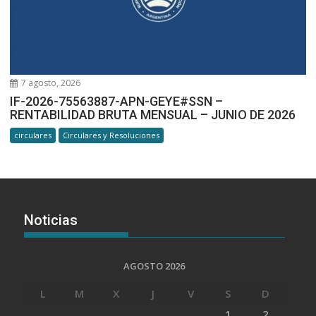
7 agosto, 2026
IF-2026-75563887-APN-GEYE#SSN –
RENTABILIDAD BRUTA MENSUAL – JUNIO DE 2026
circulares
Circulares y Resoluciones
Noticias
AGOSTO 2026
L
M
X
J
V
S
D
1
2