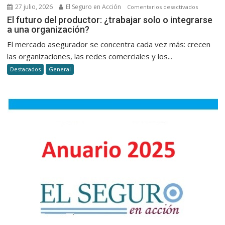
27 julio, 2026
El Seguro en Acción
en
Comentarios desactivados
El
El futuro del productor: ¿trabajar solo o integrarse
a una organización?
futuro
del
El mercado asegurador se concentra cada vez más: crecen
productor
las organizaciones, las redes comerciales y los...
¿trabajar
Destacados
General
solo
o
integrars
a
una
organizac