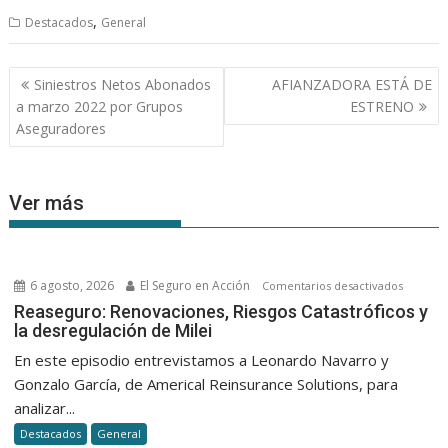
,
Destacados
General
Navegación
Siniestros Netos Abonados
AFIANZADORA ESTÁ DE
de
a marzo 2022 por Grupos
ESTRENO
entradas
Aseguradores
Ver más
6 agosto, 2026
El Seguro en Acción
en
Comentarios desactivados
Reasegu
Reaseguro: Renovaciones, Riesgos Catastróficos y
la desregulación de Milei
Renovac
Riesgos
En este episodio entrevistamos a Leonardo Navarro y
Catastró
Gonzalo García, de Americal Reinsurance Solutions, para
y
analizar...
la
Destacados
General
desregu