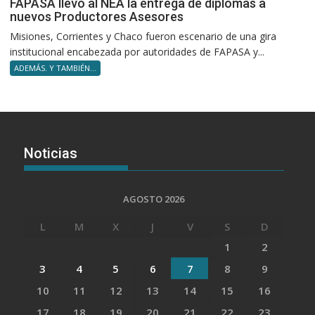
FAPASA llevó al NEA la entrega de diplomas a
nuevos Productores Asesores
Misiones, Corrientes y Chaco fueron escenario de una gira
institucional encabezada por autoridades de FAPASA y...
ADEMÁS. Y TAMBIÉN...
Noticias
AGOSTO 2026
L
M
X
J
V
S
D
1
2
3
4
5
6
7
8
9
10
11
12
13
14
15
16
17
18
19
20
21
22
23