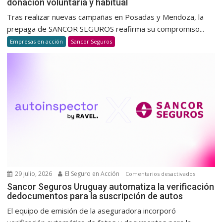
donación voluntaria y habitual
impulsa
nuevas
Tras realizar nuevas campañas en Posadas y Mendoza, la
jornada
prepaga de SANCOR SEGUROS reafirma su compromiso...
de
Empresas en acción
Sancor Seguros
donació
de
sangre
para
promov
una
cultura
de
donació
voluntar
y
habitual
29 julio, 2026
El Seguro en Acción
en
Comentarios desactivados
Sancor
Sancor Seguros Uruguay automatiza la verificación
dedocumentos para la suscripción de autos
Seguros
Uruguay
El equipo de emisión de la aseguradora incorporó
automatiz