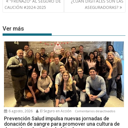
“FRENAZO” AL SEGURO DE
¿CUÁN DIGITALES SON LAS
de
CAUCIÓN #2024-2025
ASEGURADORAS?
entradas
Ver más
6 agosto, 2026
El Seguro en Acción
en
Comentarios desactivados
Prevenc
Prevención Salud impulsa nuevas jornadas de
donación de sangre para promover una cultura de
Salud