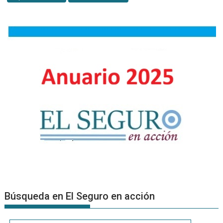
la
prevenci
desde
la
ergonomí
Búsqueda en El Seguro en acción