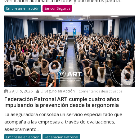
verificación automática de fotos y documentos para la...
la
Empresas en acción
Sancor Seguros
verificaci
dedocum
para
la
suscripci
de
autos
29 julio, 2026
El Seguro en Acción
en
Comentarios desactivados
Federaci
Federación Patronal ART cumple cuatro años
impulsando la prevención desde la ergonomía
Patronal
ART
La aseguradora consolida un servicio especializado que
cumple
acompaña a las empresas a través de evaluaciones,
cuatro
asesoramiento...
años
Empresas en acción
Federacion Patronal
impulsan