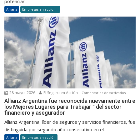
potenciar...
digital
Allianz
Empresas en accion II
con
foco
en
la
experien
28 mayo, 2026
El Seguro en Acción
en
Comentarios desactivados
Allianz
Allianz Argentina fue reconocida nuevamente entre
los Mejores Lugares para Trabajar™ del sector
Argentin
financiero y asegurador
fue
reconoc
Allianz Argentina, líder de seguros y servicios financieros, fue
nuevam
distinguida por segundo año consecutivo en el...
entre
Allianz
Empresas en acción