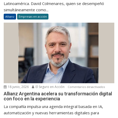
una
Latinoamérica. David Colmenares, quien se desempeñó
transición
simultáneamente como...
de
Allianz
Empresas en acción
liderazgo
en
Latinoamér
18 junio, 2026
El Seguro en Acción
en
Comentarios desactivados
Allianz
Allianz Argentina acelera su transformación digital
con foco en la experiencia
Argentin
acelera
La compañía impulsa una agenda integral basada en IA,
su
automatización y nuevas herramientas digitales para
transfor