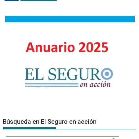
los
Mejores
Lugares
para
Trabaja
del
sector
financie
y
asegura
Búsqueda en El Seguro en acción