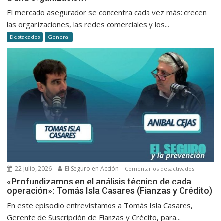
al
del
El mercado asegurador se concentra cada vez más: crecen
cliente
productor
las organizaciones, las redes comerciales y los...
en
¿trabajar
seguros
Destacados
General
solo
o
integrars
a
una
organizac
22 julio, 2026
El Seguro en Acción
en
Comentarios desactivados
«Profund
«Profundizamos en el análisis técnico de cada
operación»: Tomás Isla Casares (Fianzas y Crédito)
en
el
En este episodio entrevistamos a Tomás Isla Casares,
análisis
Gerente de Suscripción de Fianzas y Crédito, para...