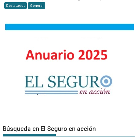
técnico
Destacados
General
de
cada
operación
Tomás
Isla
Casares
(Fianzas
y
Crédito)
Búsqueda en El Seguro en acción