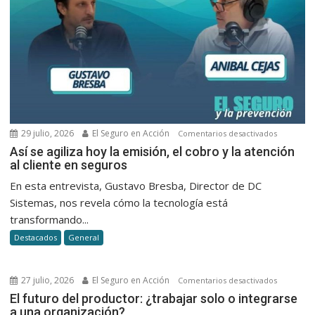
29 julio, 2026
El Seguro en Acción
en
Comentarios desactivados
Así
Así se agiliza hoy la emisión, el cobro y la atención
al cliente en seguros
se
agiliza
En esta entrevista, Gustavo Bresba, Director de DC
hoy
Sistemas, nos revela cómo la tecnología está
la
transformando...
emisión,
Destacados
General
el
cobro
y
27 julio, 2026
El Seguro en Acción
en
Comentarios desactivados
la
El
El futuro del productor: ¿trabajar solo o integrarse
atención
a una organización?
futuro