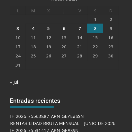
L
M
X
J
V
S
D
1
2
3
4
5
6
7
8
9
10
11
12
13
14
15
16
17
18
19
20
21
22
23
24
25
26
27
28
29
30
31
« Jul
Entradas recientes
IF-2026-75563887-APN-GEYE#SSN –
RENTABILIDAD BRUTA MENSUAL – JUNIO DE 2026
IF-2026-75531417-APN-GE#SSN –