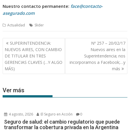
Nuestro contacto permanente:
face@contacto-
asegurado.com
Actualidad
Slider
Navegación
SUPERINTENDENCIA:
Nº 257 – 20/02/17
de
NUEVOS AIRES, CON CAMBIO
Nuevos aires en la
entradas
DE TITULAR EN TRES
Superintendencia; nos
GERENCIAS CLAVES (…Y ALGO
incorporamos a Facebook;…y
MÁS)
más
Ver más
4 agosto, 2026
El Seguro en Acción
0
Seguro de salud: el cambio regulatorio que puede
transformar la cobertura privada en la Argentina