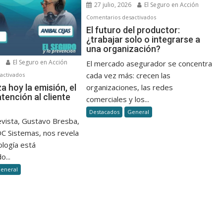
27 julio, 2026
El Seguro en Acción
en
Comentarios desactivados
El
El futuro del productor:
¿trabajar solo o integrarse a
futuro
una organización?
del
productor:
6
El Seguro en Acción
El mercado asegurador se concentra
¿trabajar
en
cada vez más: crecen las
activados
solo
Así
za hoy la emisión, el
organizaciones, las redes
o
atención al cliente
se
comerciales y los...
integrarse
agiliza
Destacados
General
a
hoy
evista, Gustavo Bresba,
una
la
DC Sistemas, nos revela
organización?
emisión,
ología está
el
o...
cobro
eneral
y
la
atención
al
cliente