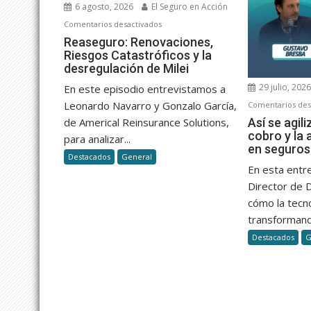
6 agosto, 2026
El Seguro en Acción
en
Comentarios desactivados
Reaseguro:
Reaseguro: Renovaciones,
Riesgos Catastróficos y la
Renovaciones,
desregulación de Milei
Riesgos
Catastróficos
29 julio, 202
En este episodio entrevistamos a
y
Leonardo Navarro y Gonzalo García,
Comentarios des
la
Así se agili
de Americal Reinsurance Solutions,
desregulación
cobro y la 
para analizar...
de
en seguros
Destacados
General
Milei
En esta entr
Director de 
cómo la tecn
transformand
Destacados
G