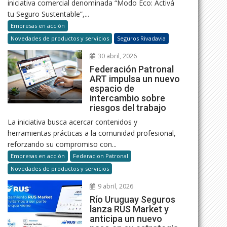
iniciativa comercial denominada “Modo Eco: Activá
tu Seguro Sustentable”,...
Empresas en acción
Novedades de productos y servicios
Seguros Rivadavia
30 abril, 2026
Federación Patronal
ART impulsa un nuevo
espacio de
intercambio sobre
riesgos del trabajo
La iniciativa busca acercar contenidos y
herramientas prácticas a la comunidad profesional,
reforzando su compromiso con...
Empresas en acción
Federacion Patronal
Novedades de productos y servicios
9 abril, 2026
Río Uruguay Seguros
lanza RUS Market y
anticipa un nuevo