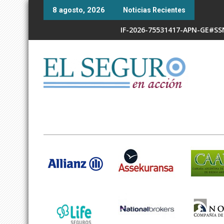
Skip
8 agosto, 2026
Noticias Recientes
to
content
IF-2026-75531417-APN-GE#S