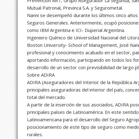
Prevención ART, Grupo Asegurador La Segunda, San
Mutual Patronal, Previnca S.A. y Segurometal.
Nanni se desempeñó durante los últimos cinco años
Seguros Generales. Anteriormente, ocupó posiciones
como IBM Argentina e ICI- Duperial Argentina.
Ingeniero Químico de Universidad Nacional del Litoral
Boston University‐ School of Management, José Nann
profesional y conocimiento acabado en el sector, pa
aportando información, participando en todos los fo
desarrollo de un sector con previsibilidad de largo p
Sobre ADIRA
ADIRA (Aseguradores del Interior de la República Ar
principales aseguradoras del interior del país, con
total del mercado.
A partir de la inserción de sus asociados, ADIRA po
principales países de Latinoamérica. En este sentido
Latinoamericana para el desarrollo del Seguro Agrop
posicionamiento de este tipo de seguro como medio
rurales.