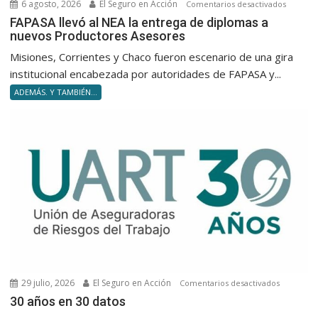
6 agosto, 2026
El Seguro en Acción
en
Comentarios desactivados
FAPASA
FAPASA llevó al NEA la entrega de diplomas a
nuevos Productores Asesores
llevó
al
Misiones, Corrientes y Chaco fueron escenario de una gira
NEA
institucional encabezada por autoridades de FAPASA y...
la
ADEMÁS. Y TAMBIÉN...
entrega
de
diploma
a
nuevos
Product
Asesore
29 julio, 2026
El Seguro en Acción
en
Comentarios desactivados
30 años e
30 años en 30 datos