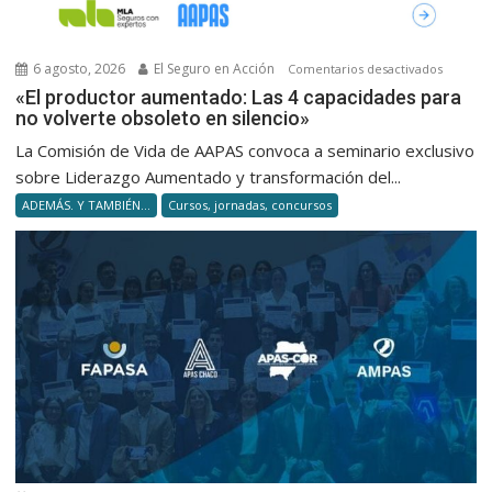
6 agosto, 2026
El Seguro en Acción
en
Comentarios desactivados
«El
«El productor aumentado: Las 4 capacidades para
no volverte obsoleto en silencio»
product
aumenta
La Comisión de Vida de AAPAS convoca a seminario exclusivo
Las
sobre Liderazgo Aumentado y transformación del...
4
ADEMÁS. Y TAMBIÉN...
Cursos, jornadas, concursos
capacid
para
no
volverte
obsolet
en
silencio