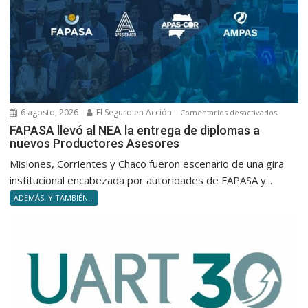
en
silencio
6 agosto, 2026
El Seguro en Acción
en
Comentarios desactivados
FAPASA
FAPASA llevó al NEA la entrega de diplomas a
nuevos Productores Asesores
llevó
al
Misiones, Corrientes y Chaco fueron escenario de una gira
NEA
institucional encabezada por autoridades de FAPASA y...
la
ADEMÁS. Y TAMBIÉN...
entrega
de
diploma
a
nuevos
Product
Asesore