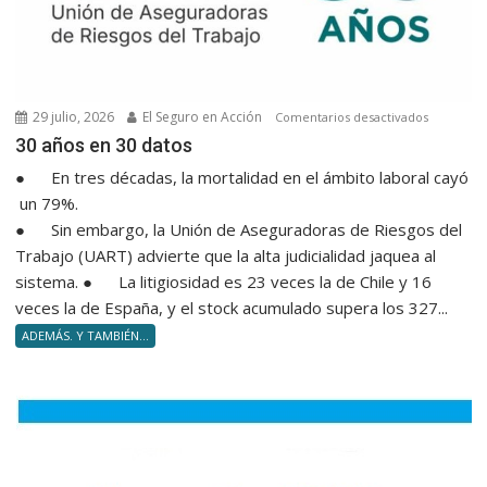
29 julio, 2026
El Seguro en Acción
en
Comentarios desactivados
30 años e
30 años en 30 datos
● En tres décadas, la mortalidad en el ámbito laboral cayó
un 79%.
● Sin embargo, la Unión de Aseguradoras de Riesgos del
Trabajo (UART) advierte que la alta judicialidad jaquea al
sistema. ● La litigiosidad es 23 veces la de Chile y 16
veces la de España, y el stock acumulado supera los 327...
ADEMÁS. Y TAMBIÉN...