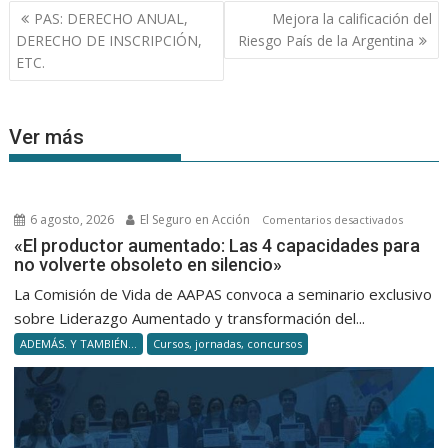
Navegación
PAS: DERECHO ANUAL,
Mejora la calificación del
de
DERECHO DE INSCRIPCIÓN,
Riesgo País de la Argentina
entradas
ETC.
Ver más
6 agosto, 2026
El Seguro en Acción
en
Comentarios desactivados
«El
«El productor aumentado: Las 4 capacidades para
no volverte obsoleto en silencio»
product
aumenta
La Comisión de Vida de AAPAS convoca a seminario exclusivo
Las
sobre Liderazgo Aumentado y transformación del...
4
ADEMÁS. Y TAMBIÉN...
Cursos, jornadas, concursos
capacid
para
no
volverte
obsolet