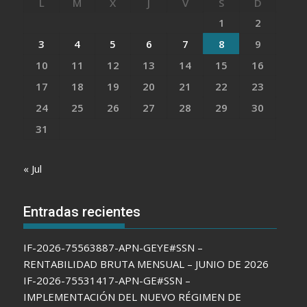
L
M
X
J
V
S
D
1
2
3
4
5
6
7
8
9
10
11
12
13
14
15
16
17
18
19
20
21
22
23
24
25
26
27
28
29
30
31
« Jul
Entradas recientes
IF-2026-75563887-APN-GEYE#SSN –
RENTABILIDAD BRUTA MENSUAL – JUNIO DE 2026
IF-2026-75531417-APN-GE#SSN –
IMPLEMENTACIÓN DEL NUEVO RÉGIMEN DE