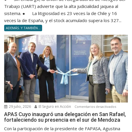
Trabajo (UART) advierte que la alta judicialidad jaquea al
sistema. ● La litigiosidad es 23 veces la de Chile y 16
veces la de España, y el stock acumulado supera los 327...
ADEMÁS. Y TAMBIÉN...
29 julio, 2026
El Seguro en Acción
en
Comentarios desactivados
APAS
APAS Cuyo inauguró una delegación en San Rafael,
fortaleciendo su presencia en el sur de Mendoza
Cuyo
inauguró
Con la participación de la presidente de FAPASA, Agustina