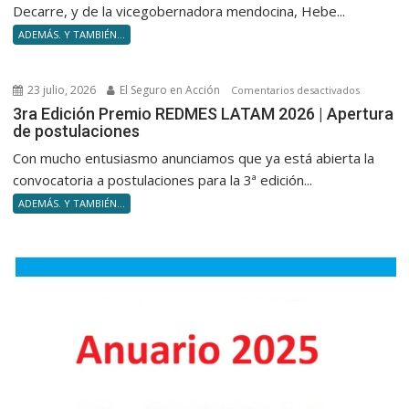
una
Decarre, y de la vicegobernadora mendocina, Hebe...
delegació
ADEMÁS. Y TAMBIÉN...
en
San
Rafael,
23 julio, 2026
El Seguro en Acción
en
Comentarios desactivados
fortaleci
3ra
3ra Edición Premio REDMES LATAM 2026 | Apertura
su
de postulaciones
Edición
presencia
Premio
Con mucho entusiasmo anunciamos que ya está abierta la
en
REDMES
convocatoria a postulaciones para la 3ª edición...
el
LATAM
sur
ADEMÁS. Y TAMBIÉN...
2026
de
|
Mendoza
Apertura
de
postulaci