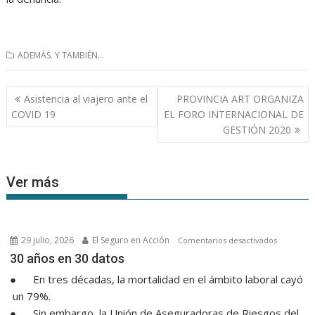
ADEMÁS. Y TAMBIÉN...
Navegación
Asistencia al viajero ante el
PROVINCIA ART ORGANIZA
de
COVID 19
EL FORO INTERNACIONAL DE
entradas
GESTIÓN 2020
Ver más
29 julio, 2026
El Seguro en Acción
en
Comentarios desactivados
30 años e
30 años en 30 datos
● En tres décadas, la mortalidad en el ámbito laboral cayó
un 79%.
● Sin embargo, la Unión de Aseguradoras de Riesgos del