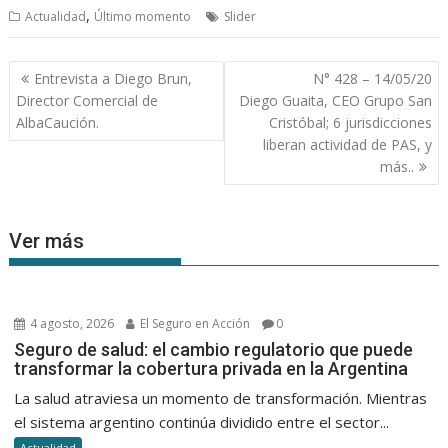
,
Actualidad
Último momento
Slider
Navegación
Entrevista a Diego Brun,
N° 428 – 14/05/20
de
Director Comercial de
Diego Guaita, CEO Grupo San
entradas
AlbaCaución.
Cristóbal; 6 jurisdicciones
liberan actividad de PAS, y
más..
Ver más
4 agosto, 2026
El Seguro en Acción
0
Seguro de salud: el cambio regulatorio que puede
transformar la cobertura privada en la Argentina
La salud atraviesa un momento de transformación. Mientras
el sistema argentino continúa dividido entre el sector...
Actualidad