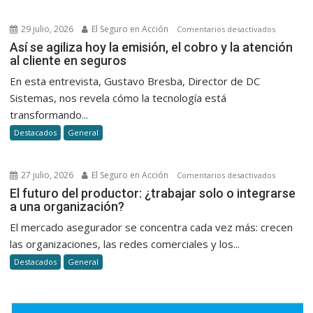
de
Milei
29 julio, 2026
El Seguro en Acción
en
Comentarios desactivados
Así
Así se agiliza hoy la emisión, el cobro y la atención
al cliente en seguros
se
agiliza
En esta entrevista, Gustavo Bresba, Director de DC
hoy
Sistemas, nos revela cómo la tecnología está
la
transformando...
emisión,
Destacados
General
el
cobro
y
27 julio, 2026
El Seguro en Acción
en
Comentarios desactivados
la
El
El futuro del productor: ¿trabajar solo o integrarse
atención
a una organización?
futuro
al
del
El mercado asegurador se concentra cada vez más: crecen
cliente
productor
las organizaciones, las redes comerciales y los...
en
¿trabajar
seguros
Destacados
General
solo
o
integrars
a