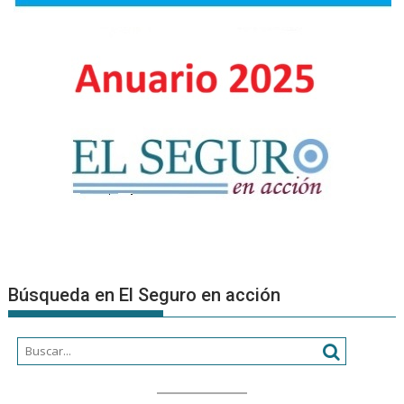
una
organizac
Búsqueda en El Seguro en acción