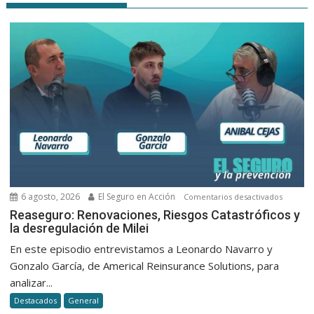
6 agosto, 2026
El Seguro en Acción
en
Comentarios desactivados
Reasegu
Reaseguro: Renovaciones, Riesgos Catastróficos y
la desregulación de Milei
Renovac
Riesgos
En este episodio entrevistamos a Leonardo Navarro y
Catastró
Gonzalo García, de Americal Reinsurance Solutions, para
y
analizar...
la
Destacados
General
desregu