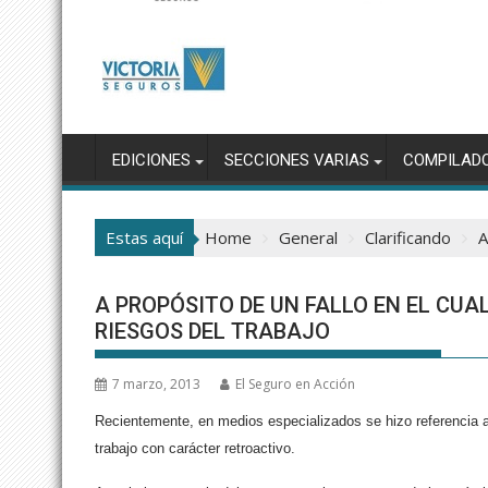
EDICIONES
SECCIONES VARIAS
COMPILAD
Estas aquí
Home
General
Clarificando
A
A PROPÓSITO DE UN FALLO EN EL CUAL
RIESGOS DEL TRABAJO
7 marzo, 2013
El Seguro en Acción
Recientemente, en medios especializados se hizo referencia a u
trabajo con carácter retroactivo.