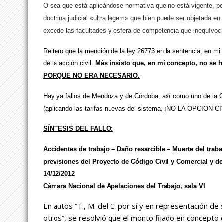
O sea que está aplicándose normativa que no está vigente, por
doctrina judicial «ultra legem» que bien puede ser objetada en 
excede las facultades y esfera de competencia que inequívoca
Reitero que la mención de la ley 26773 en la sentencia, en mi
de la acción civil.
Más insisto que, en mi concepto, no se h
PORQUE NO ERA NECESARIO.
Hay ya fallos de Mendoza y de Córdoba, así como uno de la Cá
(aplicando las tarifas nuevas del sistema, ¡NO LA OPCION CI
SÍNTESIS DEL FALLO:
Accidentes de trabajo – Daño resarcible – Muerte del tra
previsiones del Proyecto de Código Civil y Comercial y de
14/12/2012
Cámara Nacional de Apelaciones del Trabajo, sala VI
En autos “T., M. del C. por sí y en representación de s
otros”, se resolvió que el monto fijado en concepto 