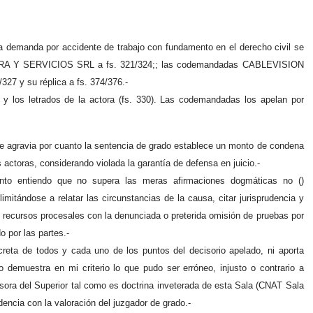
 la demanda por accidente de trabajo con fundamento en el derecho civil se
BRA Y SERVICIOS SRL a fs. 321/324;; las codemandadas CABLEVISION
27 y su réplica a fs. 374/376.-
)) y los letrados de la actora (fs. 330). Las codemandadas los apelan por
ravia por cuanto la sentencia de grado establece un monto de condena
 actoras, considerando violada la garantía de defensa en juicio.-
unto entiendo que no supera las meras afirmaciones dogmáticas no ()
limitándose a relatar las circunstancias de la causa, citar jurisprudencia y
s recursos procesales con la denunciada o preterida omisión de pruebas por
o por las partes.-
ncreta de todos y cada uno de los puntos del decisorio apelado, ni aporta
o demuestra en mi criterio lo que pudo ser erróneo, injusto o contrario a
visora del Superior tal como es doctrina inveterada de esta Sala (CNAT Sala
encia con la valoración del juzgador de grado.-