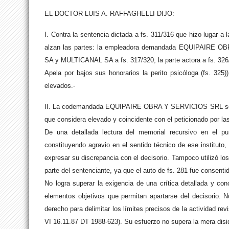
EL DOCTOR LUIS A. RAFFAGHELLI DIJO:
I. Contra la sentencia dictada a fs. 311/316 que hizo lugar a
alzan las partes: la empleadora demandada EQUIPAIRE O
SA y MULTICANAL SA a fs. 317/320; la parte actora a fs. 326/3
Apela por bajos sus honorarios la perito psicóloga (fs. 325
elevados.-
II. La codemandada EQUIPAIRE OBRA Y SERVICIOS SRL se ag
que considera elevado y coincidente con el peticionado por las
De una detallada lectura del memorial recursivo en el p
constituyendo agravio en el sentido técnico de ese instituto, 
expresar su discrepancia con el decisorio. Tampoco utilizó lo
parte del sentenciante, ya que el auto de fs. 281 fue consentid
No logra superar la exigencia de una crítica detallada y co
elementos objetivos que permitan apartarse del decisorio. N
derecho para delimitar los límites precisos de la actividad re
VI 16.11.87 DT 1988-623). Su esfuerzo no supera la mera disid