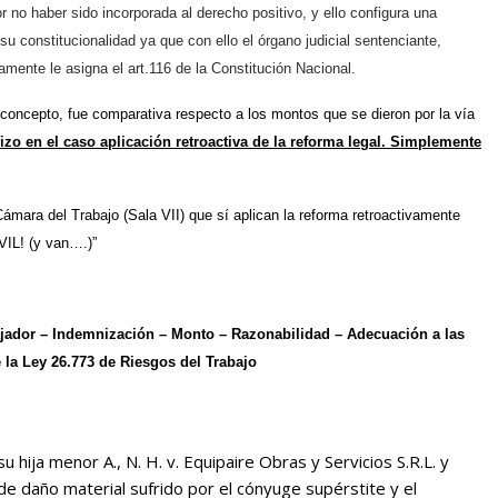
 no haber sido incorporada al derecho positivo, y ello configura una
su constitucionalidad ya que con ello el órgano judicial sentenciante,
mente le asigna el art.116 de la Constitución Nacional.
 concepto, fue comparativa respecto a los montos que se dieron por la vía
izo en el caso aplicación retroactiva de la reforma legal. Simplemente
mara del Trabajo (Sala VII) que sí aplican la reforma retroactivamente
VIL! (y van….)”
bajador – Indemnización – Monto – Razonabilidad – Adecuación a las
 la Ley 26.773 de Riesgos del Trabajo
u hija menor A., N. H. v. Equipaire Obras y Servicios S.R.L. y
de daño material sufrido por el cónyuge supérstite y el