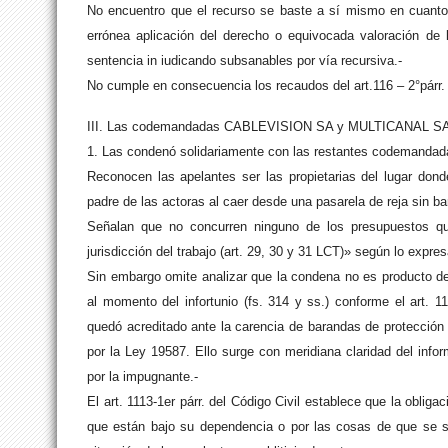
No encuentro que el recurso se baste a sí mismo en cuanto 
errónea aplicación del derecho o equivocada valoración de 
sentencia in iudicando subsanables por vía recursiva.-
No cumple en consecuencia los recaudos del art.116 – 2°párr.
III. Las codemandadas CABLEVISION SA y MULTICANAL SA se 
1. Las condenó solidariamente con las restantes codemandad
Reconocen las apelantes ser las propietarias del lugar don
padre de las actoras al caer desde una pasarela de reja sin b
Señalan que no concurren ninguno de los presupuestos que
jurisdicción del trabajo (art. 29, 30 y 31 LCT)» según lo expres
Sin embargo omite analizar que la condena no es producto de
al momento del infortunio (fs. 314 y ss.) conforme el art. 
quedó acreditado ante la carencia de barandas de protección 
por la Ley 19587. Ello surge con meridiana claridad del info
por la impugnante.-
El art. 1113-1er párr. del Código Civil establece que la obli
que están bajo su dependencia o por las cosas de que se si