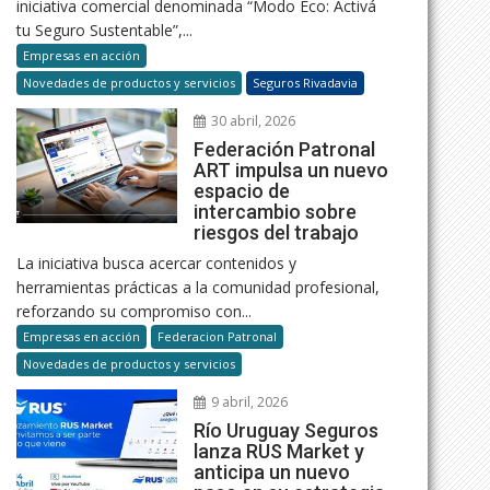
iniciativa comercial denominada “Modo Eco: Activá
tu Seguro Sustentable”,...
Empresas en acción
Novedades de productos y servicios
Seguros Rivadavia
30 abril, 2026
Federación Patronal
ART impulsa un nuevo
espacio de
intercambio sobre
riesgos del trabajo
La iniciativa busca acercar contenidos y
herramientas prácticas a la comunidad profesional,
reforzando su compromiso con...
Empresas en acción
Federacion Patronal
Novedades de productos y servicios
9 abril, 2026
Río Uruguay Seguros
lanza RUS Market y
anticipa un nuevo