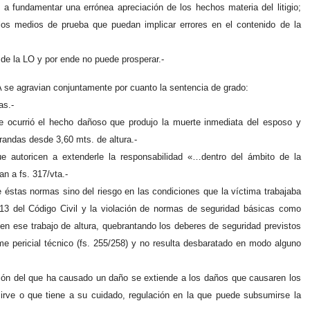
a fundamentar una errónea apreciación de los hechos materia del litigio;
los medios de prueba que puedan implicar errores en el contenido de la
 de la LO y por ende no puede prosperar.-
agravian conjuntamente por cuanto la sentencia de grado:
as.-
de ocurrió el hecho dañoso que produjo la muerte inmediata del esposo y
arandas desde 3,60 mts. de altura.-
 autoricen a extenderle la responsabilidad «…dentro del ámbito de la
an a fs. 317/vta.-
 éstas normas sino del riesgo en las condiciones que la víctima trabajaba
1113 del Código Civil y la violación de normas de seguridad básicas como
en ese trabajo de altura, quebrantando los deberes de seguridad previstos
rme pericial técnico (fs. 255/258) y no resulta desbaratado en modo alguno
gación del que ha causado un daño se extiende a los daños que causaren los
rve o que tiene a su cuidado, regulación en la que puede subsumirse la