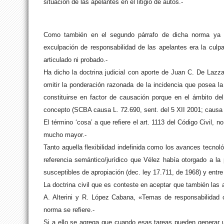
situación de las apelantes en el litigio de autos.-
Como también en el segundo párrafo de dicha norma ya qu
exculpación de responsabilidad de las apelantes era la culp
articulado ni probado.-
Ha dicho la doctrina judicial con aporte de Juan C. De Lazz
omitir la ponderación razonada de la incidencia que posea la
constituirse en factor de causación porque en el ámbito del
concepto (SCBA causa L. 72.690, sent. del 5 XII 2001; causa L
El término ‘cosa’ a que refiere el art. 1113 del Código Civil, 
mucho mayor.-
Tanto aquella flexibilidad indefinida como los avances tecnol
referencia semántico/jurídico que Vélez había otorgado a la 
susceptibles de apropiación (dec. ley 17.711, de 1968) y entre 
La doctrina civil que es conteste en aceptar que también las 
A. Alterini y R. López Cabana, «Temas de responsabilidad c
norma se refiere.-
Si a ello se agrega que cuando esas tareas pueden generar 