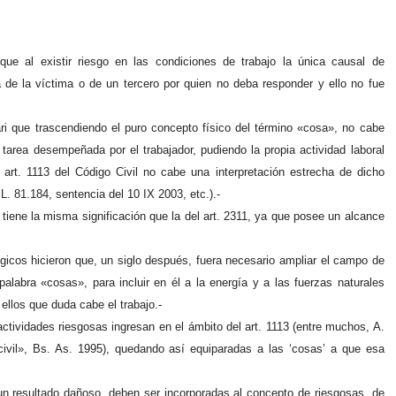
e al existir riesgo en las condiciones de trabajo la única causal de
a de la víctima o de un tercero por quien no deba responder y ello no fue
ari que trascendiendo el puro concepto físico del término «cosa», no cabe
 tarea desempeñada por el trabajador, pudiendo la propia actividad laboral
 art. 1113 del Código Civil no cabe una interpretación estrecha de dicho
. 81.184, sentencia del 10 IX 2003, etc.).-
no tiene la misma significación que la del art. 2311, ya que posee un alcance
ógicos hicieron que, un siglo después, fuera necesario ampliar el campo de
palabra «cosas», para incluir en él a la energía y a las fuerzas naturales
ellos que duda cabe el trabajo.-
actividades riesgosas ingresan en el ámbito del art. 1113 (entre muchos, A.
ivil», Bs. As. 1995), quedando así equiparadas a las ‘cosas’ a que esa
un resultado dañoso, deben ser incorporadas al concepto de riesgosas, de