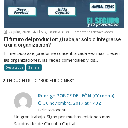
en
seguros
27 julio, 2026
El Seguro en Acción
en
Comentarios desactivados
El
El futuro del productor: ¿trabajar solo o integrarse
a una organización?
futuro
del
El mercado asegurador se concentra cada vez más: crecen
productor
las organizaciones, las redes comerciales y los...
¿trabajar
Destacados
General
solo
o
2 THOUGHTS TO “300 EDICIONES”
integrars
a
una
Rodrigo PONCE DE LEÓN (Córdoba)
organizac
30 noviembre, 2017 at 17:32
Felicitaciones!!
Un gran trabajo. Sigan por muchas ediciones más.
Saludos desde Córdoba Capital