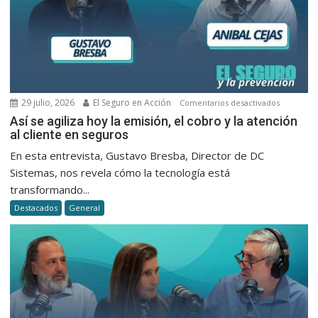
29 julio, 2026
El Seguro en Acción
en
Comentarios desactivados
Así
Así se agiliza hoy la emisión, el cobro y la atención
al cliente en seguros
se
agiliza
En esta entrevista, Gustavo Bresba, Director de DC
hoy
Sistemas, nos revela cómo la tecnología está
la
transformando...
emisión,
Destacados
General
el
cobro
y
la
atención
al
cliente