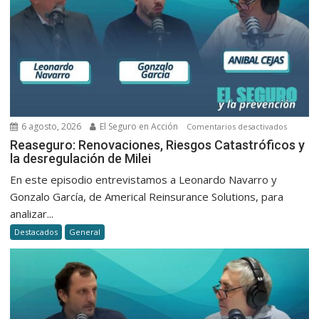
6 agosto, 2026
El Seguro en Acción
en
Comentarios desactivados
Reasegu
Reaseguro: Renovaciones, Riesgos Catastróficos y
la desregulación de Milei
Renovac
Riesgos
En este episodio entrevistamos a Leonardo Navarro y
Catastró
Gonzalo García, de Americal Reinsurance Solutions, para
y
analizar...
la
Destacados
General
desregu
de
Milei