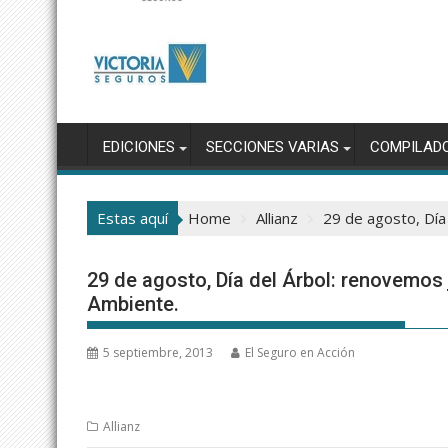
EDICIONES
SECCIONES VARIAS
COMPILAD
Estas aquí
Home
Allianz
29 de agosto, Día
29 de agosto, Día del Árbol: renovemo
Ambiente.
5 septiembre, 2013
El Seguro en Acción
Allianz