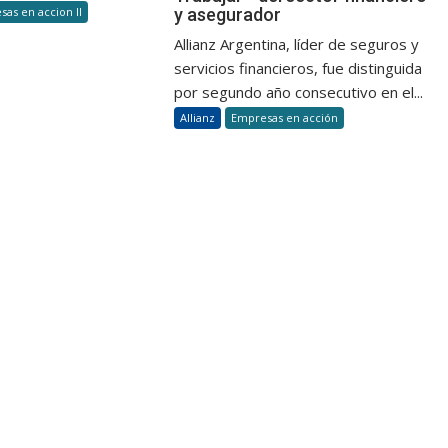
y asegurador
as en accion II
la
nuevamente
experiencia
Allianz Argentina, líder de seguros y
entre
servicios financieros, fue distinguida
los
Mejores
por segundo año consecutivo en el...
Lugares
Allianz
Empresas en acción
para
Trabajar™
del
sector
financiero
y
asegurador