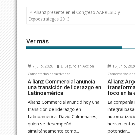
Navegación
Allianz presente en el Congreso AAPRESID y
de
Expoestrategas 2013
entradas
Ver más
7 julio, 2026
El Seguro en Acción
18 junio, 202
en
Comentarios desactivados
Comentarios des
Allianz
Allianz Commercial anuncia
Allianz Arg
una transición de liderazgo en
transforma
Commercial
Latinoamérica
foco en la 
anuncia
una
Allianz Commercial anunció hoy una
La compañía 
transición
transición de liderazgo en
integral basa
de
Latinoamérica. David Colmenares,
automatizaci
liderazgo
quien se desempeñó
herramientas
en
simultáneamente como...
potenciar...
Latinoamérica