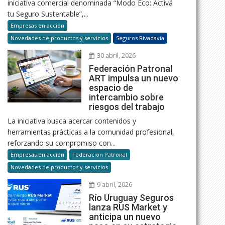
iniciativa comercial denominada “Modo Eco: Activá
tu Seguro Sustentable”,...
Empresas en acción
Novedades de productos y servicios
Seguros Rivadavia
30 abril, 2026
Federación Patronal
ART impulsa un nuevo
espacio de
intercambio sobre
riesgos del trabajo
La iniciativa busca acercar contenidos y
herramientas prácticas a la comunidad profesional,
reforzando su compromiso con...
Empresas en acción
Federacion Patronal
Novedades de productos y servicios
9 abril, 2026
Río Uruguay Seguros
lanza RUS Market y
anticipa un nuevo