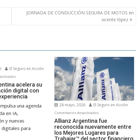
JORNADA DE CONDUCCIÓN SEGURA DE MOTOS en
vicente lópez
6
El Seguro en Acción
en
activados
Allianz
entina acelera su
ción digital con
Argentina
experiencia
acelera
su
28 mayo, 2026
El Seguro en Acción
impulsa una agenda
transformación
en
da en IA,
Comentarios desactivados
digital
Allianz
Allianz Argentina fue
ón y nuevas
con
reconocida nuevamente entre
Argentina
 digitales para
foco
los Mejores Lugares para
fue
Trabajar™ del sector financiero
en
reconocida