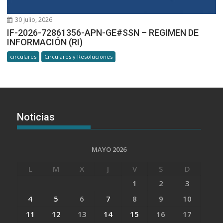
30 julio, 2026
IF-2026-72861356-APN-GE#SSN – REGIMEN DE
INFORMACIÓN (RI)
circulares
Circulares y Resoluciones
Noticias
MAYO 2026
L
M
X
J
V
S
D
1
2
3
4
5
6
7
8
9
10
11
12
13
14
15
16
17