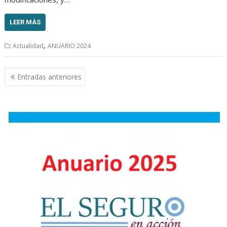
LEER MÁS
,
Actualidad
ANUARIO 2024
Navegación
Entradas anteriores
de
entradas