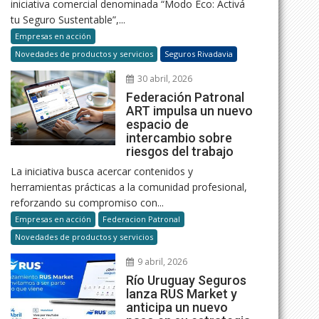
iniciativa comercial denominada “Modo Eco: Activá
tu Seguro Sustentable”,...
Empresas en acción
Novedades de productos y servicios
Seguros Rivadavia
30 abril, 2026
Federación Patronal
ART impulsa un nuevo
espacio de
intercambio sobre
riesgos del trabajo
La iniciativa busca acercar contenidos y
herramientas prácticas a la comunidad profesional,
reforzando su compromiso con...
Empresas en acción
Federacion Patronal
Novedades de productos y servicios
9 abril, 2026
Río Uruguay Seguros
lanza RUS Market y
anticipa un nuevo