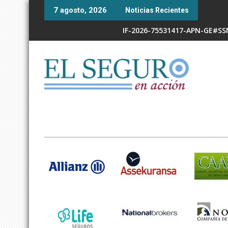
Skip
7 agosto, 2026
Noticias Recientes
to
content
IF-2026-75531417-APN-GE#S