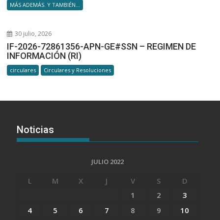
MÁS ADEMÁS. Y TAMBIÉN...
30 julio, 2026
IF-2026-72861356-APN-GE#SSN – REGIMEN DE
INFORMACIÓN (RI)
circulares
Circulares y Resoluciones
Noticias
JULIO 2022
L
M
X
J
V
S
D
1
2
3
4
5
6
7
8
9
10