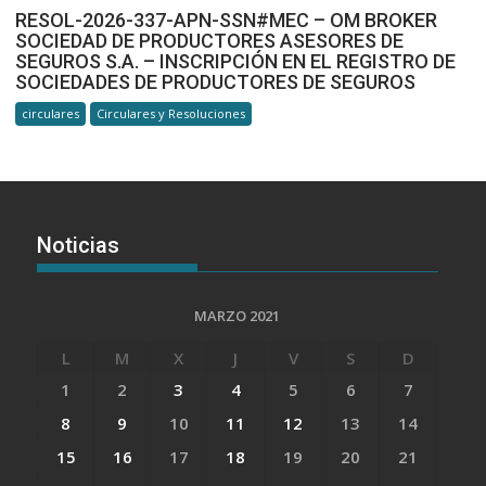
RESOL-2026-337-APN-SSN#MEC – OM BROKER
SOCIEDAD DE PRODUCTORES ASESORES DE
SEGUROS S.A. – INSCRIPCIÓN EN EL REGISTRO DE
SOCIEDADES DE PRODUCTORES DE SEGUROS
circulares
Circulares y Resoluciones
Noticias
MARZO 2021
L
M
X
J
V
S
D
1
2
3
4
5
6
7
8
9
10
11
12
13
14
15
16
17
18
19
20
21