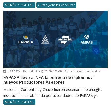
4
ADEMÁS. Y TAMBIÉN...
Cursos, jornadas, concursos
capacid
para
no
volverte
obsolet
en
silencio
6 agosto, 2026
El Seguro en Acción
en
Comentarios desactivados
FAPASA
FAPASA llevó al NEA la entrega de diplomas a
nuevos Productores Asesores
llevó
al
Misiones, Corrientes y Chaco fueron escenario de una gira
NEA
institucional encabezada por autoridades de FAPASA y...
la
ADEMÁS. Y TAMBIÉN...
entrega
de