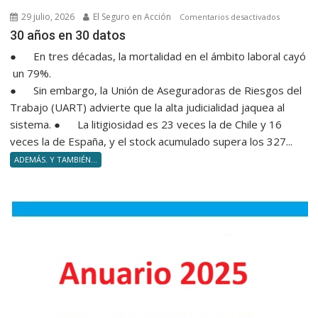
diploma
29 julio, 2026
El Seguro en Acción
en
Comentarios desactivados
a
30 años e
30 años en 30 datos
nuevos
● En tres décadas, la mortalidad en el ámbito laboral cayó
Product
un 79%.
Asesore
● Sin embargo, la Unión de Aseguradoras de Riesgos del
Trabajo (UART) advierte que la alta judicialidad jaquea al
sistema. ● La litigiosidad es 23 veces la de Chile y 16
veces la de España, y el stock acumulado supera los 327...
ADEMÁS. Y TAMBIÉN...