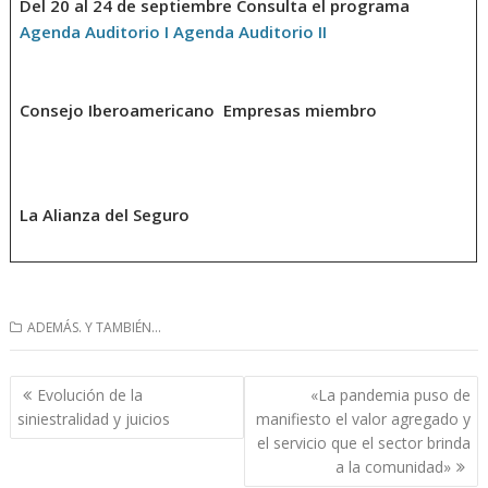
Del 20 al 24 de septiembre Consulta el programa
Agenda Auditorio I
Agenda Auditorio II
Consejo Iberoamericano
Empresas miembro
La Alianza del Seguro
ADEMÁS. Y TAMBIÉN...
Navegación
Evolución de la
«La pandemia puso de
de
siniestralidad y juicios
manifiesto el valor agregado y
entradas
el servicio que el sector brinda
a la comunidad»